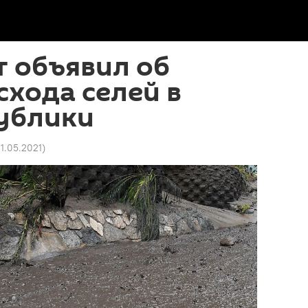
 объявил об
схода селей в
публики
11.05.2021
)