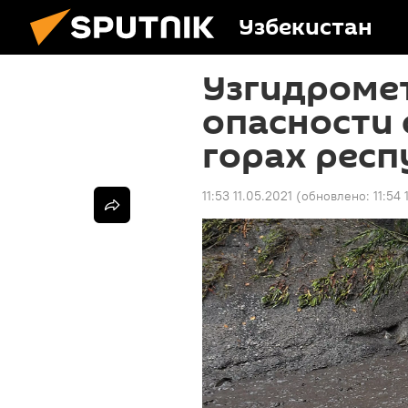
Узбекистан
Узгидромет
опасности 
горах рес
11:53 11.05.2021
(обновлено:
11:54 