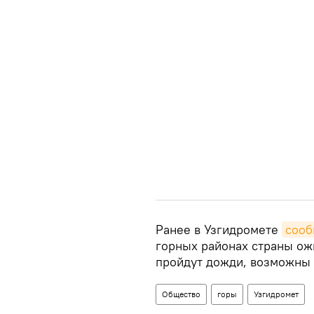
Ранее в Узгидромете
соо
горных районах страны ож
пройдут дожди, возможны 
Общество
горы
Узгидромет