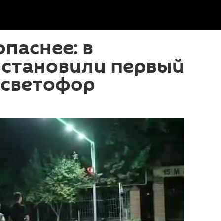
опаснее: в
установили первый
 светофор