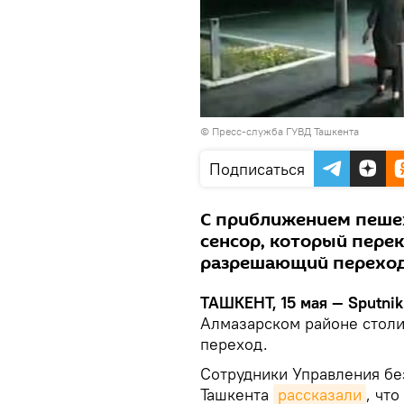
©
Пресс-служба ГУВД Ташкента
Подписаться
С приближением пешех
сенсор, который пере
разрешающий переход
ТАШКЕНТ, 15 мая — Sputnik
Алмазарском районе стол
переход.
Сотрудники Управления б
Ташкента
рассказали
, чт