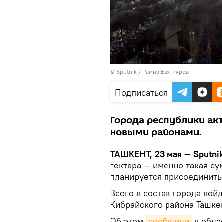
© Sputnik / Рамиз Бахтияров
Подписаться
Города республики ак
новыми районами.
ТАШКЕНТ, 23 мая — Sputnik
гектара — именно такая с
планируется присоединить 
Всего в состав города вой
Кибрайского района Ташке
Об этом
сообщили
в обла