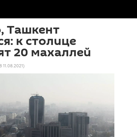
, Ташкент
я: к столице
ят 20 махаллей
8 11.08.2021
)