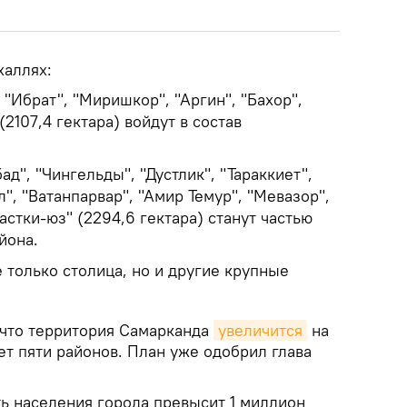
халлях:
 "Ибрат", "Миришкор", "Аргин", "Бахор",
(2107,4 гектара) войдут в состав
д", "Чингельды", "Дустлик", "Тараккиет",
", "Ватанпарвар", "Амир Темур", "Мевазор",
"Пастки-юз" (2294,6 гектара) станут частью
йона.
 только столица, но и другие крупные
, что территория Самарканда
увеличится
на
чет пяти районов. План уже одобрил глава
ть населения города превысит 1 миллион