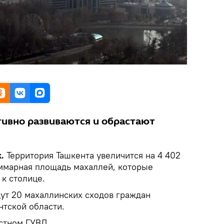
тивно развиваются и обрастают
.
Территория Ташкента увеличится на 4 402
уммарная площадь махаллей, которые
к столице.
дут 20 махаллинских сходов граждан
нтской области.
стном ГУВД.