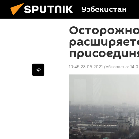
Узбекистан
Осторожно
расширяетс
присоедин
10:45 23.05.2021
(обновлено:
14:0