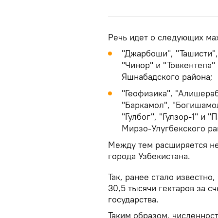
Речь идет о следующих ма
"Джарбоши", "Ташисти",
"Чинор" и "Товкентепа" 
Яшнабадского района;
"Геофизика", "Алишераба
"Баркамол", "Богишамол
"Гулбог", "Гулзор-1" и 
Мирзо-Улугбекского ра
Между тем расширяется не
города Узбекистана.
Так, ранее стало известно
30,5 тысячи гектаров за с
государства.
Таким образом, численнос