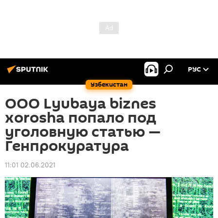
РУС
Узбекистан
ООО Lyubaya biznes
xorosha попало под
уголовную статью —
Генпрокуратура
11:01 02.06.2021