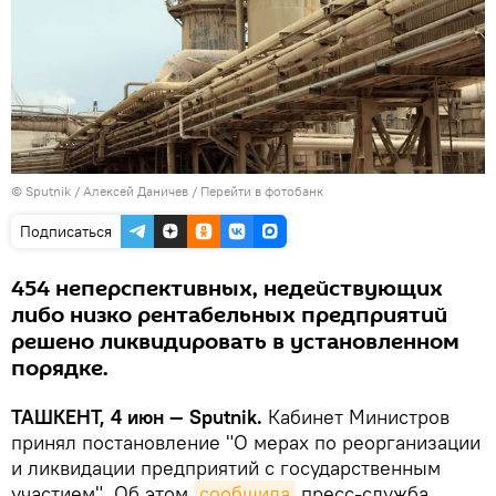
© Sputnik / Алексей Даничев
/
Перейти в фотобанк
Подписаться
454 неперспективных, недействующих
либо низко рентабельных предприятий
решено ликвидировать в установленном
порядке.
ТАШКЕНТ, 4 июн — Sputnik.
Кабинет Министров
принял постановление "О мерах по реорганизации
и ликвидации предприятий с государственным
участием". Об этом
сообщила
пресс-служба