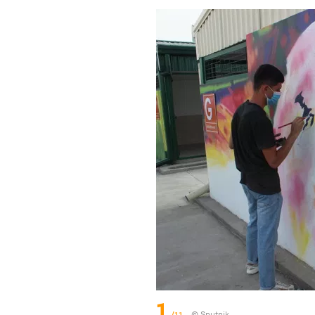
1
/11
© Sputnik