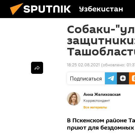
Узбекистан
Собаки-"ул
защитники
Ташобласт
18:25 02.08.2021
(обновлено:
01:3
Подписаться
Анна Желиховская
Корреспондент
Все материалы
В Пскенском районе Т
приют для бездомных 