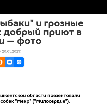
ыбаки" и грозные
: добрый приют в
и — фото
7 20.05.2023
)
ашкентской области презентовали
собак "Мехр" ("Милосердие").