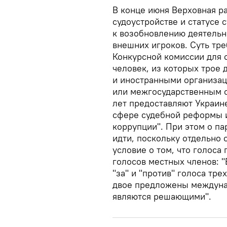
В конце июня Верховная ра
судоустройстве и статусе 
к возобновлению деятельн
внешних игроков. Суть тр
Конкурсной комиссии для 
человек, из которых тро
и иностранными организа
или межгосударственным 
лет предоставляют Украи
сфере судебной реформы 
коррупции". При этом о па
идти, поскольку отдельно 
условие о том, что голоса
голосов местных членов: "
"за" и "против" голоса тр
двое предложены междуна
являются решающими".