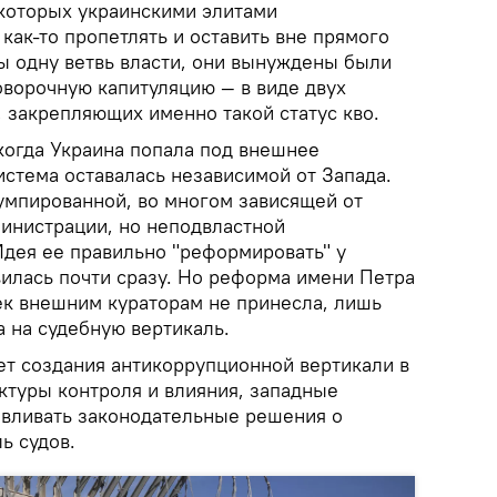
 которых украинскими элитами
ак-то пропетлять и оставить вне прямого
бы одну ветвь власти, они вынуждены были
оворочную капитуляцию — в виде двух
 закрепляющих именно такой статус кво.
когда Украина попала под внешнее
истема оставалась независимой от Запада.
умпированной, во многом зависящей от
инистрации, но неподвластной
Идея ее правильно "реформировать" у
вилась почти сразу. Но реформа имени Петра
к внешним кураторам не принесла, лишь
 на судебную вертикаль.
ет создания антикоррупционной вертикали в
ктуры контроля и влияния, западные
вливать законодательные решения о
ь судов.