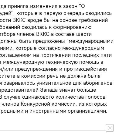
да приняла изменения в закон "О
судей", которые в первую очередь сводились
ости ВККС вроде бы на основе требований
ебований сводилась к формированию
отбора членов ВККС в составе шести
е должны быть предложены "международными
циями, которые согласно международным
соглашениям на протяжении последних пяти
не международную техническую помощь в
и/или предупреждения и противодействия
ритете в комиссии речь не должна была
оговаривалось унизительное для аборигенов
 представителей Запада значат больше
В случае одинакового количества голосов
ех членов Конкурсной комиссии, из которых
родными и иностранными организациями,