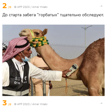
2
/8
© AFP 2023 / Amer Hilabi
До старта забега "горбатых" тщательно обследуют.
3
/8
© AFP 2023 / Amer Hilabi