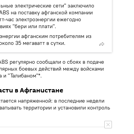
ьные электрические сети" заключило
DABS на поставку афганской компании
тт-час электроэнергии ежегодно
виях "бери или плати".
энергии афганским потребителям из
около 35 мегаватт в сутки.
BS регулярно сообщали о сбоях в подаче
улярных боевых действий между войсками
 и "Талибаном"*.
асти в Афганистане
стается напряженной: в последние недели
ватывать территории и установили контроль