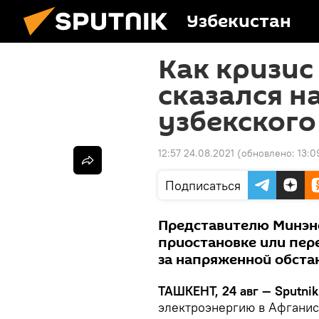
Узбекистан
Как кризис
сказался н
узбекского
12:57 24.08.2021
(обновлено:
13:0
Подписаться
Представителю Минэне
приостановке или пере
за напряженной обста
ТАШКЕНТ, 24 авг — Sputnik
электроэнергию в Афганис