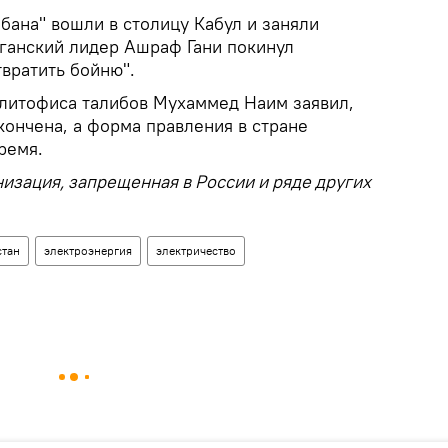
бана" вошли в столицу Кабул и заняли
ганский лидер Ашраф Гани покинул
вратить бойню".
литофиса талибов Мухаммед Наим заявил,
кончена, а форма правления в стране
ремя.
низация, запрещенная в России и ряде других
стан
электроэнергия
электричество