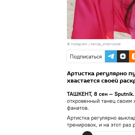
©
Instagram / kaniza_shahrizoda
Подписаться
Артистка регулярно пу
хвастается своей рас
ТАШКЕНТ, 8 сен — Sputnik
откровенный танец своим 
фанатов.
Артистка регулярно выклад
тренировок, и на этот раз 