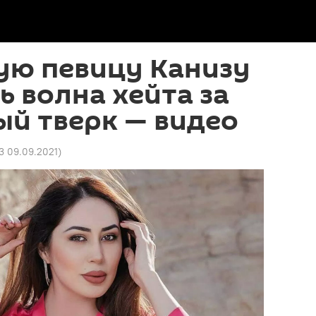
ую певицу Канизу
 волна хейта за
й тверк — видео
3 09.09.2021
)