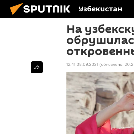
Узбекистан
На узбекск
обрушилась
откровенны
12:41 08.09.2021
(обновлено:
20:2