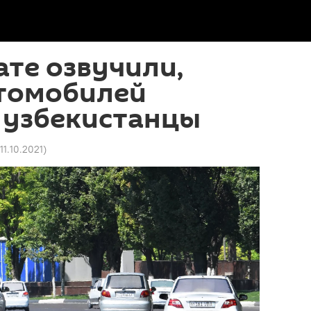
ате озвучили,
втомобилей
 узбекистанцы
 11.10.2021
)