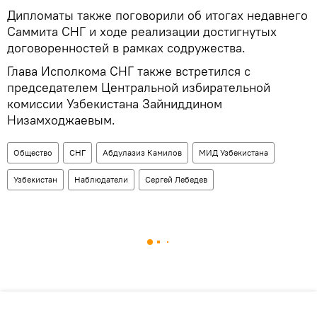
Дипломаты также поговорили об итогах недавнего
Саммита СНГ и ходе реализации достигнутых
договоренностей в рамках содружества.
Глава Исполкома СНГ также встретился с
председателем Центральной избирательной
комиссии Узбекистана Зайниддином
Низамходжаевым.
Общество
СНГ
Абдулазиз Камилов
МИД Узбекистана
Узбекистан
Наблюдатели
Сергей Лебедев