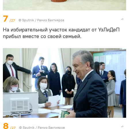
7
/27
© Sputnik / Рамиз Бахтияров
На избирательный участок кандидат от УзЛиДеП
прибыл вместе со своей семьей.
8
/27
© Sputnik / Рамиз Бахтияров