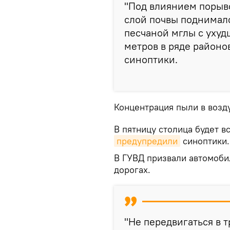
"Под влиянием порыв
слой почвы поднималс
песчаной мглы с уху
метров в ряде районо
синоптики.
Концентрация пыли в возду
В пятницу столица будет в
предупредили
синоптики.
В ГУВД призвали автомоби
дорогах.
"Не передвигаться в т