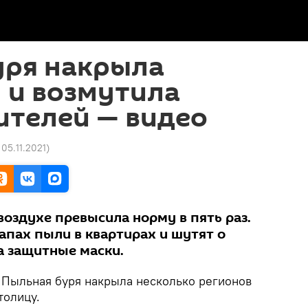
уря накрыла
 и возмутила
ителей — видео
 05.11.2021
)
оздухе превысила норму в пять раз.
апах пыли в квартирах и шутят о
а защитные маски.
.
Пыльная буря накрыла несколько регионов
толицу.