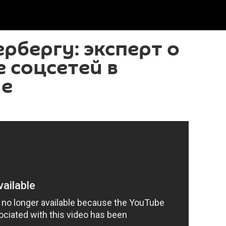
рбергу: эксперт о
 соцсетей в
не