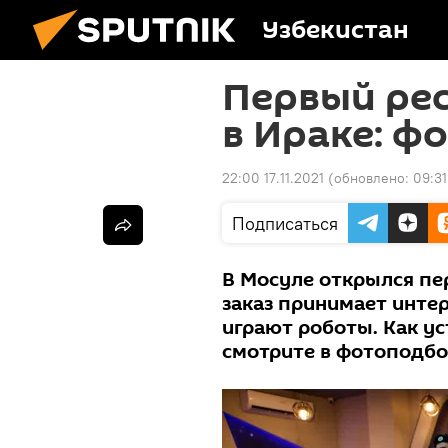
Узбекистан
Первый рес
в Ираке: ф
22:00 17.11.2021
(обновлено:
09:31
Подписаться
В Мосуле открылся п
заказ принимает инте
играют роботы. Как у
смотрите в фотоподбор