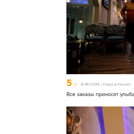
5
/7
©
REUTERS
/ Khalid al-Mousily
Все заказы приносят улы