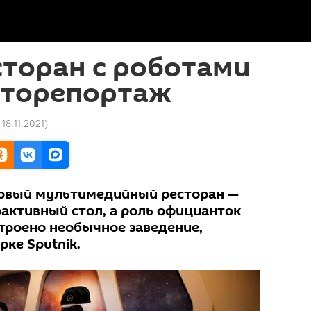
торан с роботами
оторепортаж
 18.11.2021
)
ервый мультимедийный ресторан —
рактивный стол, а роль официанток
строено необычное заведение,
ке Sputnik.