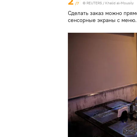
2
/7
©
REUTERS
/ Khalid al-Mousily
Сделать заказ можно прям
сенсорные экраны с меню.