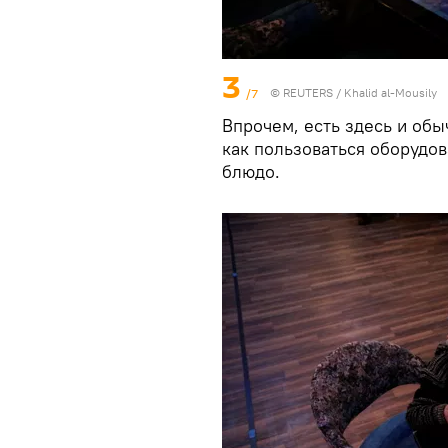
3
/7
©
REUTERS
/ Khalid al-Mousily
Впрочем, есть здесь и об
как пользоваться оборудо
блюдо.