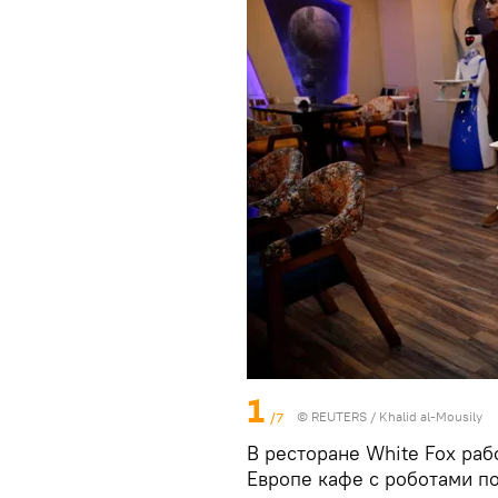
1
/7
©
REUTERS
/ Khalid al-Mousily
В ресторане White Fox ра
Европе кафе с роботами по