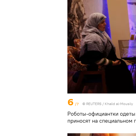
6
/7
©
REUTERS
/ Khalid al-Mousily
Роботы-официантки одеты 
приносят на специальном 