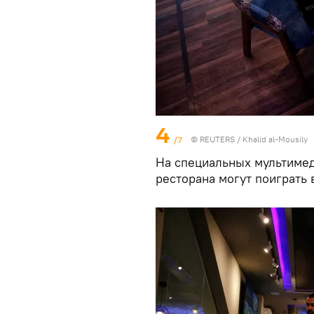
4
/7
©
REUTERS
/ Khalid al-Mousily
На специальных мультиме
ресторана могут поиграть 