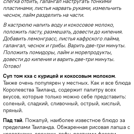
слегка отбить, галангал настругать тонкими
пластинами, листья нарвать руками, измельчить
чеснок, лайм разделить на части.
В кастрюлю налить воду и кокосовое молоко,
положить пасту, размешать, довести до кипения.
Добавить лемонграсс, листья кафрского лайма,
галангал, чеснок и грибы. Варить две-три минуты.
Положить помидоры, лайм и морепродукты,
довести до кипения и варить две-три минуты.
Готово!
Суп том кха с курицей и кокосовым молоком
.
Также очень популярен у местных. Как и все блюда
Королевства Таиланд, содержит палитру всех
вкусов, которые только можно себе представить:
соленый, сладкий, сливочный, острый, кислый,
пряный.
Пад тай
. Пожалуй, наиболее известное блюдо за
пределами Таиланда. Обжаренная рисовая лапша с
креветками, орехами, тофу, ростками фасоли,