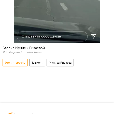
Сторис Мунисы Ризаевой
©
Instagram / munisarizaeva
Это интересно
Ташкент
Муниса Ризаева