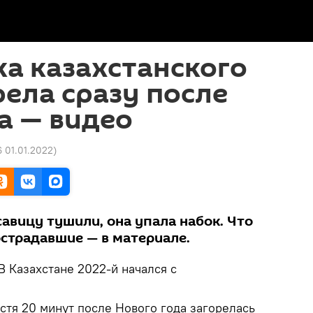
ка казахстанского
рела сразу после
а — видео
6 01.01.2022
)
авицу тушили, она упала набок. Что
острадавшие — в материале.
В Казахстане 2022-й начался с
устя 20 минут после Нового года загорелась