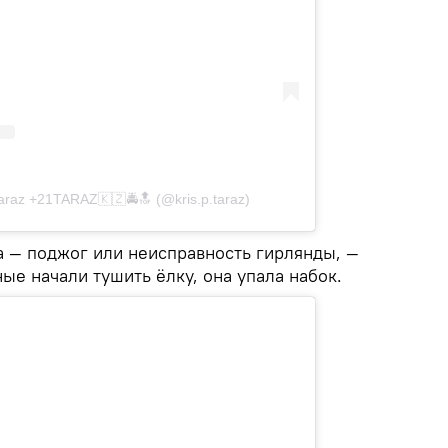
araz +21TARAZ🇰🇿🚔🔝 (@kris.p.taraz)
а — поджог или неисправность гирлянды, —
ные начали тушить ёлку, она упала набок.