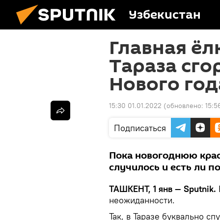
Узбекистан
Главная ёл
Тараза сго
Нового год
15:30 01.01.2022
(обновлено:
15:5
Подписаться
Пока новогоднюю крас
случилось и есть ли п
ТАШКЕНТ, 1 янв — Sputnik.
неожиданности.
Так, в Таразе буквально сп