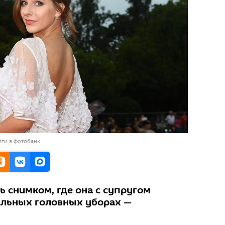
ти в фотобанк
 снимком, где она с супругом
альных головных уборах —