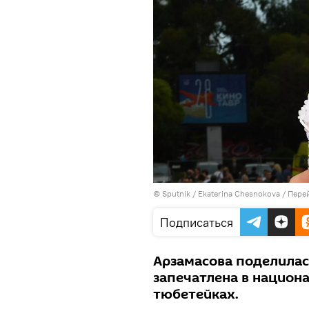
© Sputnik / Ekaterina Chesnokova
/
Перей
Подписаться
Арзамасова поделилась
запечатлена в национ
тюбетейках.