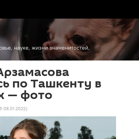
вье, науке, жизни знаменитостей.
Арзамасова
ь по Ташкенту в
х — фото
05 08.01.2022
)