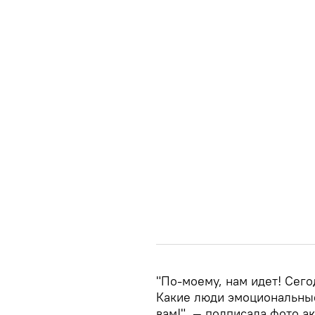
"По-моему, нам идет! Сего
Какие люди эмоциональные
вам!", — подписала фото ак