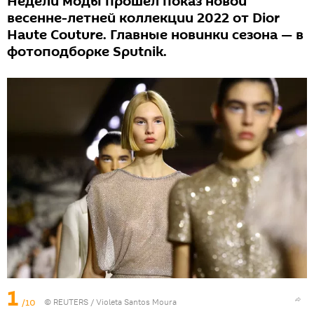
Недели моды прошел показ новой
весенне-летней коллекции 2022 от Dior
Haute Couture. Главные новинки сезона — в
фотоподборке Sputnik.
1
/10
©
REUTERS
/ Violeta Santos Moura