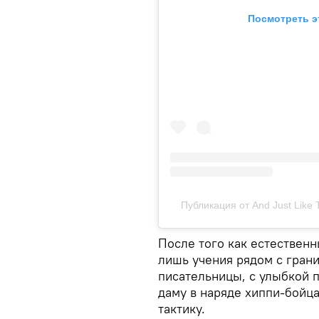
Посмотреть э
Публикация от And Just Like 
После того как естествен
лишь учения рядом с гран
писательницы, с улыбкой 
даму в наряде хиппи-бойц
тактику.