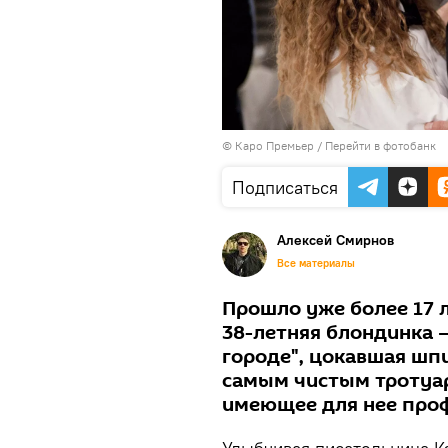
© Каро Премьер
/
Перейти в фотобанк
Подписаться
Алексей Смирнов
Все материалы
Прошло уже более 17 л
38-летняя блондинка —
городе", цокавшая шпи
самым чистым тротуар
имеющее для нее проф