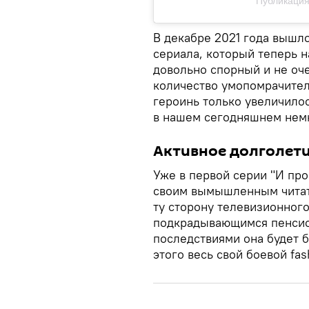
Публикация о
В декабре 2021 года вышл
сериала, который теперь н
довольно спорный и не оч
количество умопомрачител
героинь только увеличило
в нашем сегодняшнем нем
Активное долголет
Уже в первой серии "И про
своим вымышленным читат
ту сторону телевизионного
подкрадывающимся пенсио
последствиями она будет б
этого весь свой боевой fas