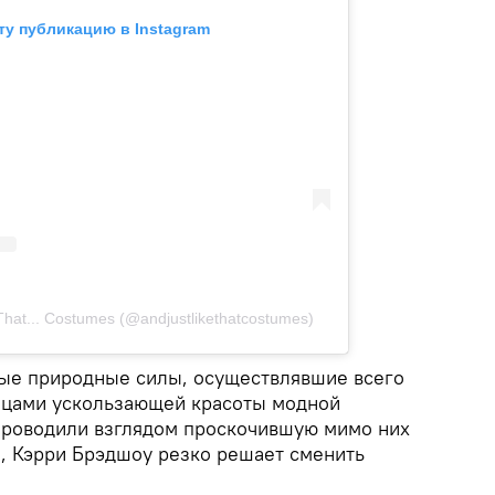
ту публикацию в Instagram
That... Costumes (@andjustlikethatcostumes)
ные природные силы, осуществлявшие всего
ицами ускользающей красоты модной
проводили взглядом проскочившую мимо них
а, Кэрри Брэдшоу резко решает сменить