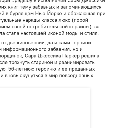
эрри Брэдшоу в исполнении Сары Джессики
оих книг тему забавных и запоминающихся
ий в бурлящем Нью-Йорке и обожающая при
ктуальные наряды класса люкс (порой
нием своей потребительской корзины), за
ла стала настоящей иконой моды и стиля.
его две киноверсии, да и сами героини
м информационного забвения, но и
морщинок, Сара Джессика Паркер решила
сле тряхнуть стариной и реанимировать
ую, 56-летнюю героиню и ее преданных
ми вновь окунуться в мир повседневных