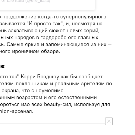
т Elle Italia (@elle_italia)
о продолжение когда-то суперпопулярного
азывается "И просто так", и, несмотря на
ень захватывающий сюжет новых серий,
ьных нарядов в гардеробе его главных
сь. Самые яркие и запоминающиеся из них —
ного ироничном обзоре.
ие
сто так" Кэрри Брэдшоу как бы сообщает
елям-поклонникам и реальным зрителям по
 экрана, что с неумолимо
нным возрастом и его естественными
ороться изо всех beauty-сил, используя для
hion-арсенал.