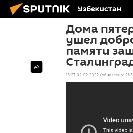
Узбекистан
Дома пятер
ушел добр
памяти за
Сталингра
18:27 02.02.2022
(обновлено:
21: