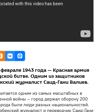
2 февраля 1943 года — Красная армия
дской битве. Одним из защитников
кский журналист Саид-Гани Валиев.
читается одним из самых масштабных в
енной войны – город держал оборону 200
орода были люди разных национальностей.
узбекский журналист и переводчик Саид-Гани