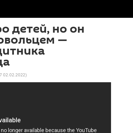
о детей, но он
овольцем —
щитника
да
57 02.02.2022
)