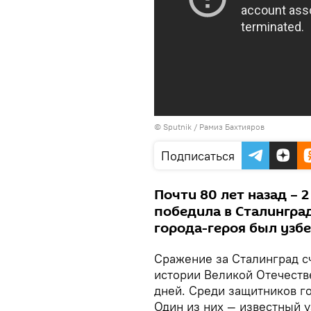
© Sputnik / Рамиз Бахтияров
Подписаться
Почти 80 лет назад – 
победила в Сталингра
города-героя был узбе
Сражение за Сталинград с
истории Великой Отечеств
дней. Среди защитников г
Один из них — известный 