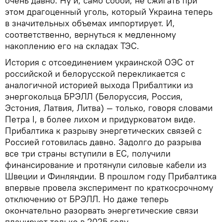
очень давно. Ну и, само собой, не сжигать при
этом драгоценный уголь, который Украина теперь
в значительных объемах импортирует. И,
соответственно, вернуться к медленному
накоплению его на складах ТЭС.
История с отсоединением украинской ОЭС от
российской и белорусской перекликается с
аналогичной историей выхода Прибалтики из
энергокольца БРЭЛЛ (Белоруссия, Россия,
Эстония, Латвия, Литва) — только, говоря словами
Петра I, в более лихом и придурковатом виде.
Прибалтика к разрыву энергетических связей с
Россией готовилась давно. Задолго до разрыва
все три страны вступили в ЕС, получили
финансирование и протянули силовые кабели из
Швеции и Финляндии. В прошлом году Прибалтика
впервые провела эксперимент по краткосрочному
отключению от БРЭЛЛ. Но даже теперь
окончательно разорвать энергетические связи
планирует только в 2025 году.