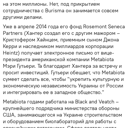
на этом миллионы. Нет, под прикрытием
сотрудничества с Burisma он занимается совсем
другими делами.
Уже в апреле 2014 года его фонд Rosemont Seneca
Partners (Хантер создал его с другим мажором –
Кристофером Хайнцем, приемным сыном Джона
Керри и наследником миллиардов корпорации
Heintz) получает электронное письмо от вице-
президента американской компании Metabiota
Мэри Гутьери. Та благодарит Хантера за встречу и
просит инвестиций. Гутьери обещает, что Metabiota
сумеет сделать все, чтобы "укрепить культурную и
экономическую независимость Украины от России
и интегрировать ее в западное общество."
Metabiota годами работала на Black and Veatch –
крупнейшего подрядчика министерства обороны
США, занимающегося на Украине строительством
и оборудованием биолабораторий для работы с
опаснейшими патогенами. Сфера деятельности