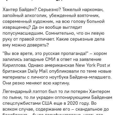
Хантер Байден? Серьезно? Тяжелый наркоман,
запойный алкоголик, убежденный взяточник,
современный художник, на всю голову больной
извращенец? Да он вообще выглядит
полусумасшедшим. Сомнительно, что он левую
руку от правой отличает. Какие серьезные дела
ему можно доверять?
"Вы все врете, это русская пропаганда!" – хором
залились западные СМИ в ответ на заявление
Кириллова. Однако американская New York Post и
британская Daily Mail опубликовали по теме новые
материалы с личного ноутбука Байдена-младшего.
Они резко меняют всю картину.
Легендарный лэптоп был то ли потерян Хантером
по пьяни, то ли украден оппонирующими Байденам
спецслужбистами США еще в 2020 году. Во
всяком случае, содержание его – скандальное до
безобразия – было верифицировано, часть его –