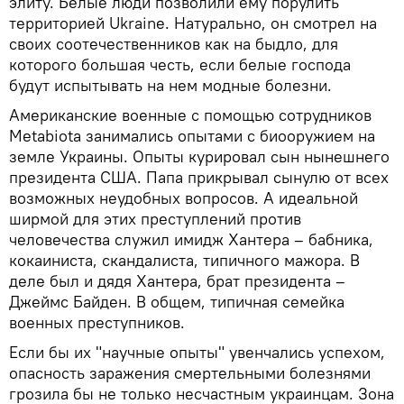
элиту. Белые люди позволили ему порулить
территорией Ukraine. Натурально, он смотрел на
своих соотечественников как на быдло, для
которого большая честь, если белые господа
будут испытывать на нем модные болезни.
Американские военные с помощью сотрудников
Metabiota занимались опытами с биооружием на
земле Украины. Опыты курировал сын нынешнего
президента США. Папа прикрывал сынулю от всех
возможных неудобных вопросов. А идеальной
ширмой для этих преступлений против
человечества служил имидж Хантера – бабника,
кокаиниста, скандалиста, типичного мажора. В
деле был и дядя Хантера, брат президента –
Джеймс Байден. В общем, типичная семейка
военных преступников.
Если бы их "научные опыты" увенчались успехом,
опасность заражения смертельными болезнями
грозила бы не только несчастным украинцам. Зона