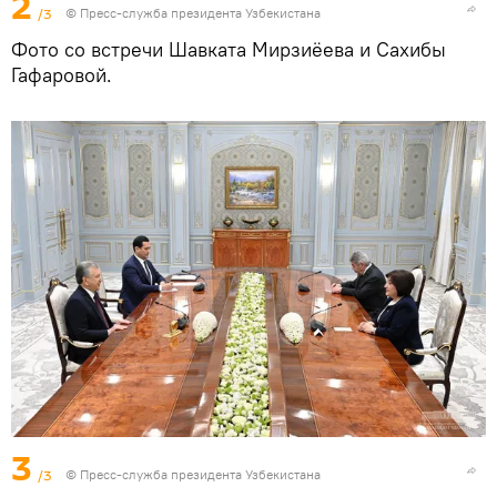
2
/3
©
Пресс-служба президента Узбекистана
Фото со встречи Шавката Мирзиёева и Сахибы
Гафаровой.
3
/3
©
Пресс-служба президента Узбекистана