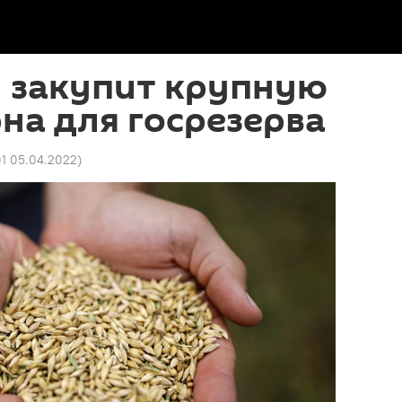
н закупит крупную
на для госрезерва
01 05.04.2022
)