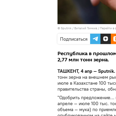
© Sputnik / Виталий Тимкив
/
Перейти в 
Подписаться
Республика в прошлом
2,77 млн тонн зерна.
ТАШКЕНТ, 4 апр — Sputnik
тонн зерна на внешнем рын
июле в Казахстане 100 тыс
правительства страны, об
"Одобрить предложение… и
апреле — июле 100 тыс. то
объема — мука) по приемл
опубликованном на сайте н