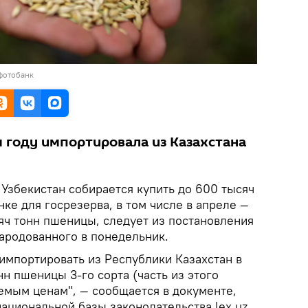
фотобанк
 году импортировала из Казахстана
.
Узбекистан собирается купить до 600 тысяч
ке для госрезерва, в том числе в апреле —
яч тонн пшеницы, следует из постановления
народованного в понедельник.
мпортировать из Республики Казахстан в
нн пшеницы 3-го сорта (часть из этого
емым ценам", — сообщается в документе,
ациональной базы законодательства lex.uz.