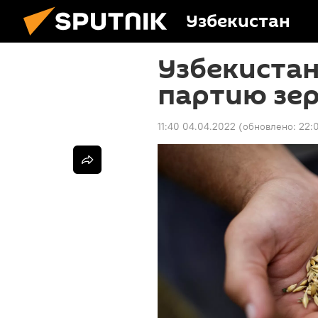
Узбекистан
Узбекиста
партию зер
11:40 04.04.2022
(обновлено:
22: