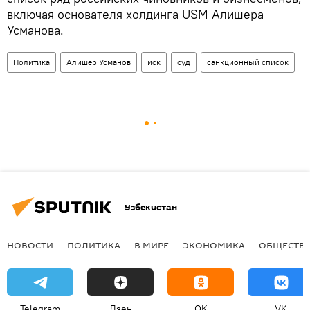
включая основателя холдинга USM Алишера
Усманова.
Политика
Алишер Усманов
иск
суд
санкционный список
Узбекистан
НОВОСТИ
ПОЛИТИКА
В МИРЕ
ЭКОНОМИКА
ОБЩЕСТВ
Telegram
Дзен
OK
VK