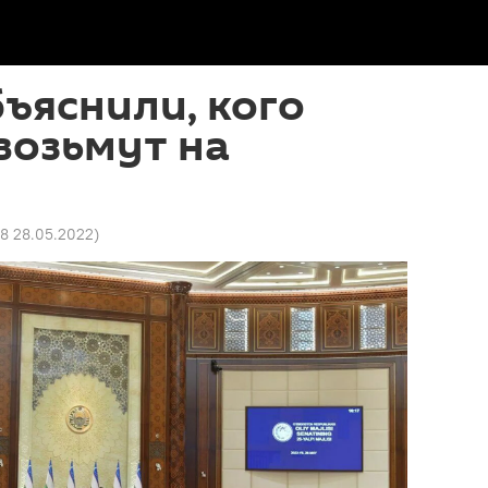
бъяснили, кого
возьмут на
38 28.05.2022
)