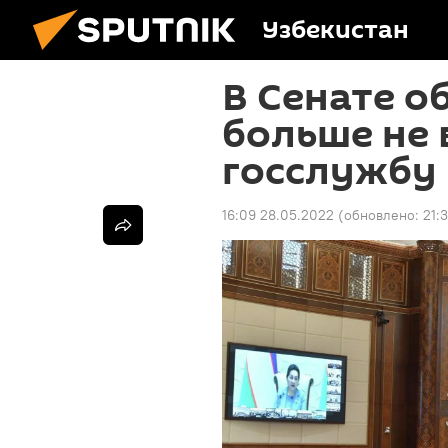
Узбекистан
В Сенате о
больше не 
госслужбу
16:09 28.05.2022
(обновлено:
21: