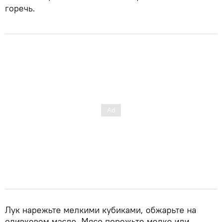
горечь.
Лук нарежьте мелкими кубиками, обжарьте на
оливковом масле. Мясо порежьте мелко или