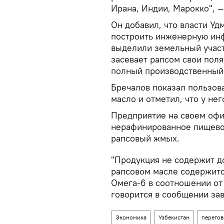
Ирана, Индии, Марокко", —
Он добавил, что власти Уд
построить инженерную инф
выделили земельный участ
засевает рапсом свои поля
полный производственный
Бречалов показал пользова
масло и отметил, что у нег
Предприятие на своем офи
нерафинированное пищево
рапсовый жмых.
"Продукция не содержит до
рапсовом масле содержитс
Омега-6 в соотношении от 1
говорится в сообщении зав
Экономика
Узбекистан
перего