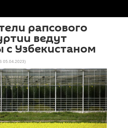
тели рапсового
уртии ведут
 с Узбекистаном
46 05.04.2023
)