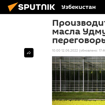
Узбекистан
Производи
масла Удм
переговоры
10:00 12.06.2022
(обновлено:
17: