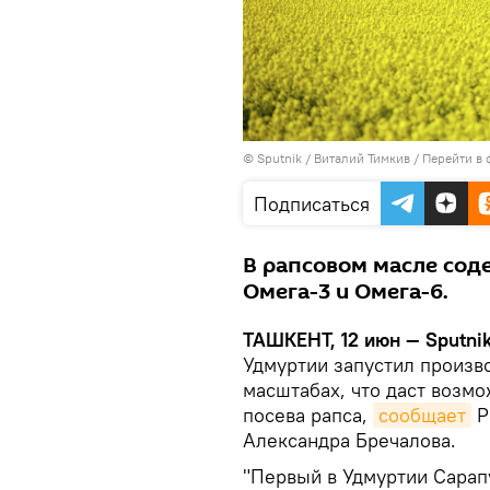
© Sputnik / Виталий Тимкив
/
Перейти в 
Подписаться
В рапсовом масле сод
Омега-3 и Омега-6.
ТАШКЕНТ, 12 июн — Sputni
Удмуртии запустил произв
масштабах, что даст возм
посева рапса,
сообщает
Р
Александра Бречалова.
"Первый в Удмуртии Сарап