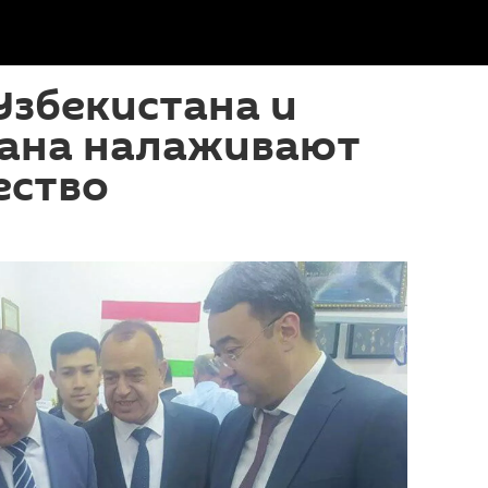
Узбекистана и
ана налаживают
ество