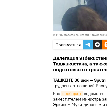
© Министерство занятости и трудовых 
Подписаться
Делегация Узбекистан
Таджикистана, а такж
подготовки и строите
ТАШКЕНТ, 30 июн — Sputni
трудовых отношений Респу
Как
сообщает
ведомство, 
заместителем министра за
Эркином Мухитдиновым и м