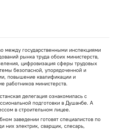
тво между государственными инспекциями
дований рынка труда обоих министерств,
селения, цифровизация сферы трудовых
темы безопасной, упорядоченной и
ии, повышение квалификации и
е работников министерств.
станская делегация ознакомилась с
ссиональной подготовки в Душанбе. А
ессом в строительном лицее.
ебном заведении готовят специалистов по
и них электрик, сварщик, слесарь,