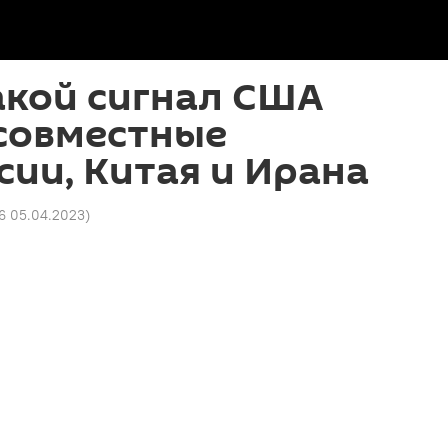
акой сигнал США
совместные
сии, Китая и Ирана
46 05.04.2023
)