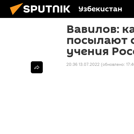
Узбекистан
Вавилов: к
посылают 
учения Рос
20:36 13.07.2022
(обновлено:
17: