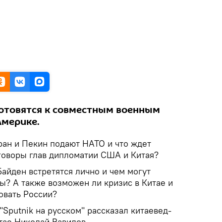
 готовятся к совместным военным
Америке.
ран и Пекин подают НАТО и что ждет
говоры глав дипломатии США и Китая?
айден встретятся лично и чем могут
ы? А также возможен ли кризис в Китае и
вовать России?
"Sputnik на русском" рассказал китаевед-
итае Николай Вавилов.