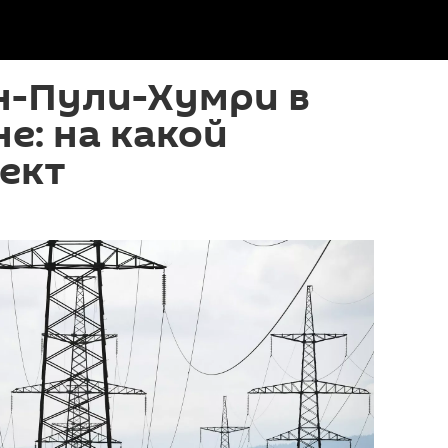
н-Пули-Хумри в
е: на какой
ект