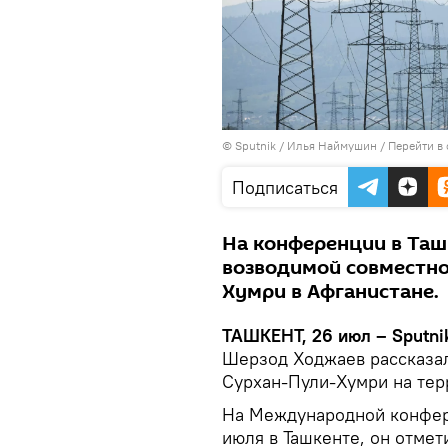
© Sputnik / Илья Наймушин
/
Перейти в
Подписаться
На конференции в Таш
возводимой совместно
Хумри в Афганистане.
ТАШКЕНТ, 26 июл – Sputni
Шерзод Ходжаев рассказал
Сурхан-Пули-Хумри на тер
На Международной конфер
июля в Ташкенте, он отмети