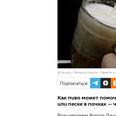
© Sputnik / Виталий Аньков
/
Перейти в
Подписаться
Как пиво может помоч
или песке в почках — 
Врач-терапевт Виктор Ли