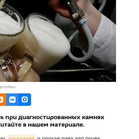
 фотобанк
ь при диагностированных камнях
читайте в нашем материале.
шин
рассказал
о пользе пива для почек.