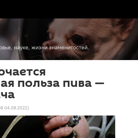
вье, науке, жизни знаменитостей.
ючается
ая польза пива —
ача
:38 04.08.2022
)