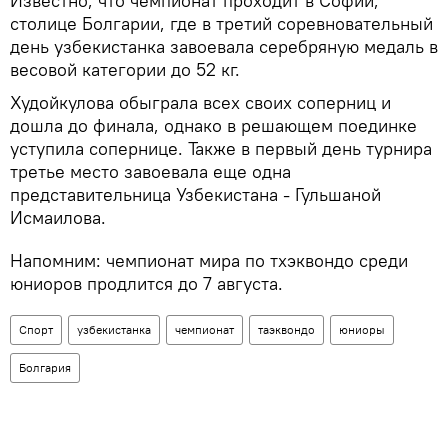
Известно, что чемпионат проходит в Софии,
столице Болгарии, где в третий соревновательный
день узбекистанка завоевала серебряную медаль в
весовой категории до 52 кг.
Худойкулова обыграла всех своих соперниц и
дошла до финала, однако в решающем поединке
уступила сопернице. Также в первый день турнира
третье место завоевала еще одна
представительница Узбекистана - Гульшаной
Исмаилова.
Напомним: чемпионат мира по тхэквондо среди
юниоров продлится до 7 августа.
Спорт
узбекистанка
чемпионат
таэквондо
юниоры
Болгария