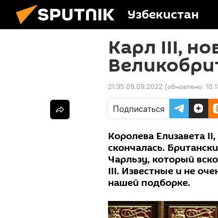
Узбекистан
Карл III, н
Великобри
21:35 09.09.2022
(обновлено:
10:
Подписаться
Королева Елизавета II
скончалась. Британски
Чарльзу, который вско
III. Известные и не о
нашей подборке.