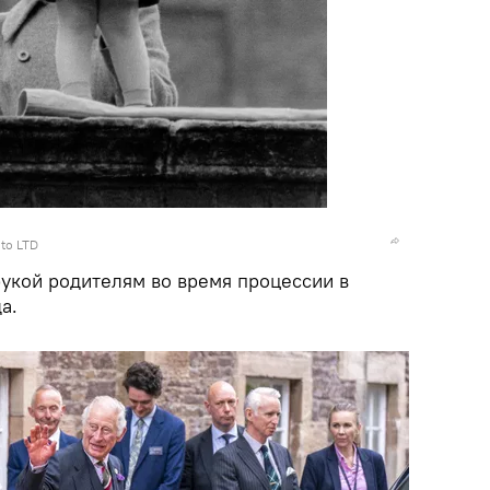
oto LTD
укой родителям во время процессии в
а.