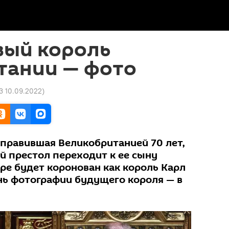
овый король
тании — фото
13 10.09.2022
)
, правившая Великобританией 70 лет,
й престол переходит к ее сыну
ре будет коронован как король Карл
чень фотографии будущего короля — в