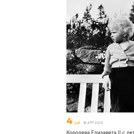
4
/18
© AFP 2023
Королева Елизавета II с д