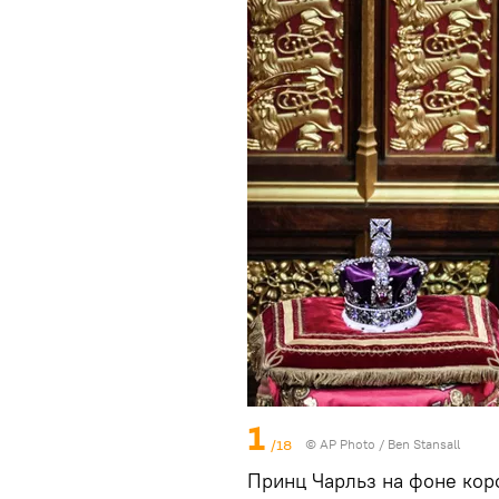
1
/18
© AP Photo / Ben Stansall
Принц Чарльз на фоне коро