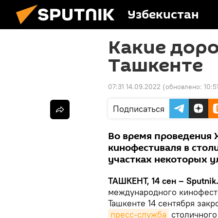
Узбекистан
Какие доро
Ташкенте
07:31 14.09.2022
(обновлено:
10:5
Подписаться
Во время проведения 
кинофестиваля в стол
участках некоторых у
ТАШКЕНТ, 14 сен – Sputnik
международного кинофест
Ташкенте 14 сентября закр
пресс-служба
столичного