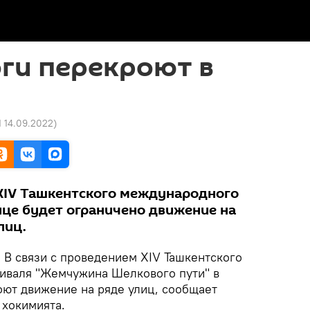
ги перекроют в
1 14.09.2022
)
XIV Ташкентского международного
ице будет ограничено движение на
лиц.
.
В связи с проведением XIV Ташкентского
иваля "Жемчужина Шелкового пути" в
оют движение на ряде улиц, сообщает
 хокимията.