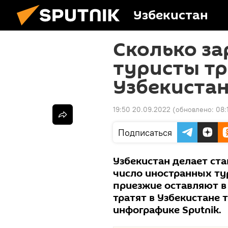
Узбекистан
Сколько з
туристы тр
Узбекиста
19:50 20.09.2022
(обновлено:
08:
Подписаться
Узбекистан делает ста
число иностранных ту
приезжие оставляют в
тратят в Узбекистане 
инфографике Sputnik.