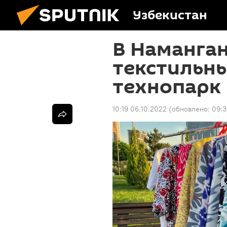
Узбекистан
В Наманган
текстильны
технопарк
10:19 06.10.2022
(обновлено:
09:3