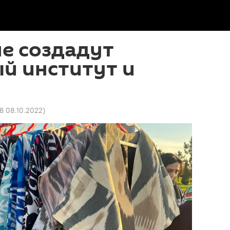
е создадут
й институт и
8 08.10.2022
)