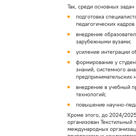
Так, среди основных задач 
подготовка специалист
педагогических кадров
внедрение образовате
зарубежными вузами;
усиление интеграции о
формирование у студен
знаний, системного ан
предпринимательских н
внедрение в учебный 
технологий;
повышение научно-педа
Кроме этого, до 2024/2025
организован Текстильный т
международных организаци
привлекаемых хокимиятом 