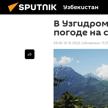
Узбекистан
В Узгидром
погоде на 
09:40 10.10.2022
(обновлено:
11:2