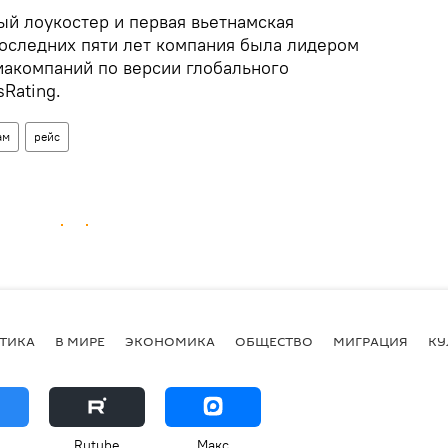
ый лоукостер и первая вьетнамская
последних пяти лет компания была лидером
акомпаний по версии глобального
sRating.
ам
рейс
ТИКА
В МИРЕ
ЭКОНОМИКА
ОБЩЕСТВО
МИГРАЦИЯ
КУ
Rutube
Макс