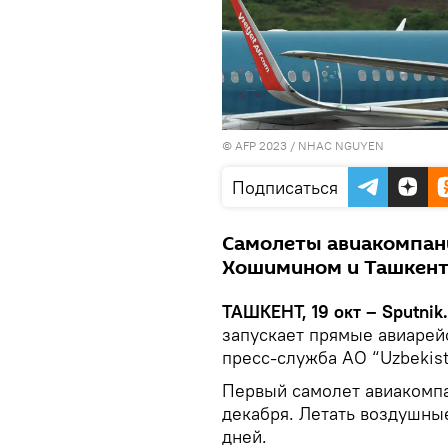
© AFP 2023 / NHAC NGUYEN
Подписаться
Самолеты авиакомпании
Хошимином и Ташкенто
ТАШКЕНТ, 19 окт – Sputnik.
запускает прямые авиарей
пресс-служба АО “Uzbekista
Первый самолет авиакомпа
декабря. Летать воздушные
дней.