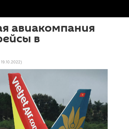
ая авиакомпания
рейсы в
н
 19.10.2022
)