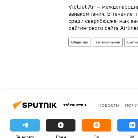
VietJet Air – международн
авиакомпания. В течение 
среди сверхбюджетных ави
рейтингового сайта Airline
Общество
авиакомпания
Вьетн
Узбекистан
НОВОСТИ
ПОЛИ
Telegram
Дзен
OK
VK