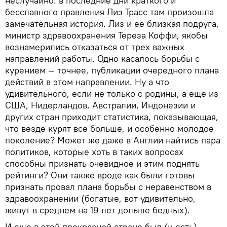
неслучайно: в последние дни краткого и
бесславного правления Лиз Трасс там произошла
замечательная история. Лиз и ее близкая подруга,
министр здравоохранения Тереза Коффи, якобы
вознамерились отказаться от трех важных
направлений работы. Одно касалось борьбы с
курением — точнее, публикации очередного плана
действий в этом направлении. Ну а что
удивительного, если не только с родины, а еще из
США, Нидерландов, Австралии, Индонезии и
других стран приходит статистика, показывающая,
что везде курят все больше, и особенно молодое
поколение? Может же даже в Англии найтись пара
политиков, которые хоть в таких вопросах
способны признать очевидное и этим поднять
рейтинги? Они также вроде как были готовы
признать провал плана борьбы с неравенством в
здравоохранении (богатые, вот удивительно,
живут в среднем на 19 лет дольше бедных).
И еще в этой прекрасной стране был (и есть)