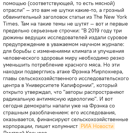
помощью (соответствующей, то есть мясной)
отрасли" — это вам не шутки какие-то, а грозный
обвинительный заголовок статьи из The New York
Times. Там на такие темы не шутят — вот и первые
предельно серьезные строчки: "В 2019 году три
дюжины ведущих исследователей издали суровое
предупреждение в уважаемом научном журнале:
для борьбы с изменениями климата и улучшения
человеческого здоровья миру необходимо резко
уменьшить потребление красного мяса. Но эти
находки подверглись атаке Фрэнка Мирлохнера,
главы сельскохозяйственного исследовательского
центра в Университете Калифорнии", который
открыто утверждал, что "авторы распространяют
радикальную антимясную идеологию". И вот
сегодня демократы напали уже на Фрэнка со
страшным разоблачением: его исследования,
оказывается, финансируют сельскохозяйственные
корпорации, пишет колумнист
РИА Новости
Дмитрий Косырев.