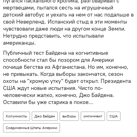
пугался пасхального кролика, разговаривал с
мертвецами, пытался сесть на игрушечный
детский автобус и уехать на нем от нас подальше в
свой Неверленд. Испанский стыд в эти моменты
чувствовали даже люди на другом конце Земли.
Нетрудно представить, что испытывали
американцы.
Публичный тест Байдена на когнитивные
способности стал бы позором для Америки
почище бегства из Афганистана. Но им, конечно,
не привыкать. Когда выборы закончатся, сезон
охоты на "хромую утку" будет открыт. Президента
США ждут новые испытания. Чисто по-
человечески жалко, конечно, Джо Байдена.
Оставили бы уже старика в покое...
Колумнисты
Джо Байден
выборы
импичмент
США
Соединенные Штаты Америки