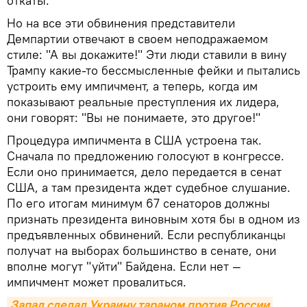
откаты.
Но на все эти обвинения представители
Демпартии отвечают в своем неподражаемом
стиле: "А вы докажите!" Эти люди ставили в вину
Трампу какие-то бессмысленные фейки и пытались
устроить ему импичмент, а теперь, когда им
показывают реальные преступления их лидера,
они говорят: "Вы не понимаете, это другое!"
Процедура импичмента в США устроена так.
Сначала по предложению голосуют в конгрессе.
Если оно принимается, дело передается в сенат
США, а там президента ждет судебное слушание.
По его итогам минимум 67 сенаторов должны
признать президента виновным хотя бы в одном из
предъявленных обвинений. Если республиканцы
получат на выборах большинство в сенате, они
вполне могут "уйти" Байдена. Если нет —
импичмент может провалиться.
Запад сделал Украину тараном против России