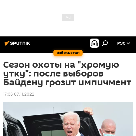
РУС
Узбекистан
Сезон охоты на "хромую
утку": после выборов
Байдену грозит импичмент
17:36 07.11.2022