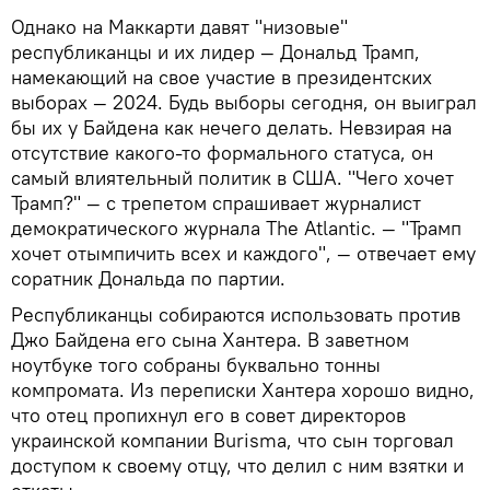
Однако на Маккарти давят "низовые"
республиканцы и их лидер — Дональд Трамп,
намекающий на свое участие в президентских
выборах — 2024. Будь выборы сегодня, он выиграл
бы их у Байдена как нечего делать. Невзирая на
отсутствие какого-то формального статуса, он
самый влиятельный политик в США. "Чего хочет
Трамп?" — с трепетом спрашивает журналист
демократического журнала The Atlantic. — "Трамп
хочет отымпичить всех и каждого", — отвечает ему
соратник Дональда по партии.
Республиканцы собираются использовать против
Джо Байдена его сына Хантера. В заветном
ноутбуке того собраны буквально тонны
компромата. Из переписки Хантера хорошо видно,
что отец пропихнул его в совет директоров
украинской компании Burisma, что сын торговал
доступом к своему отцу, что делил с ним взятки и