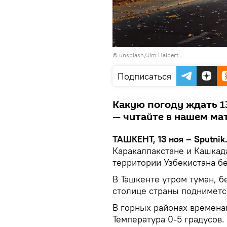
©
unsplash/Jim Halpert
Подписаться
Какую погоду ждать 1
— читайте в нашем ма
ТАШКЕНТ, 13 ноя – Sputnik
Каракалпакстане и Кашкад
территории Узбекистана бе
В Ташкенте утром туман, б
столице страны поднимется
В горных районах временам
Температура 0-5 градусов.