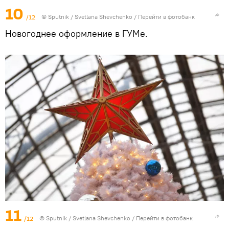
10
/12
© Sputnik / Svetlana Shevchenko
/
Перейти в фотобанк
Новогоднее оформление в ГУМе.
11
/12
© Sputnik / Svetlana Shevchenko
/
Перейти в фотобанк