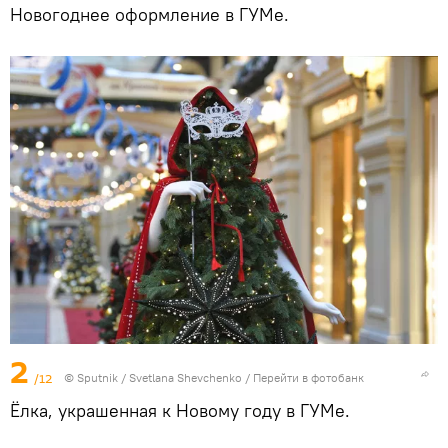
Новогоднее оформление в ГУМе.
2
/12
© Sputnik / Svetlana Shevchenko
/
Перейти в фотобанк
Ёлка, украшенная к Новому году в ГУМе.