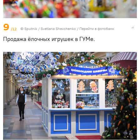
9
/12
© Sputnik / Svetlana Shevchenko
/
Перейти в фотобанк
Продажа ёлочных игрушек в ГУМе.