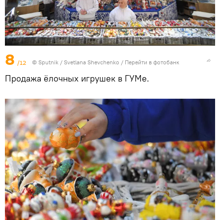
8
/12
© Sputnik / Svetlana Shevchenko
/
Перейти в фотобанк
Продажа ёлочных игрушек в ГУМе.