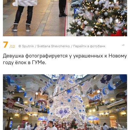
7
/12
© Sputnik / Svetlana Shevchenko
/
Перейти в фотобанк
Девушка фотографируется у украшенных к Новому
году ёлок в ГУМе.