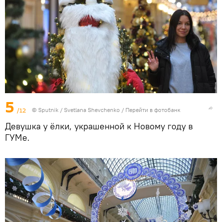
5
/12
© Sputnik / Svetlana Shevchenko
/
Перейти в фотобанк
Девушка у ёлки, украшенной к Новому году в
ГУМе.