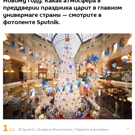
Новому году. Какая атмосфера в
преддверии праздника царит в главном
универмаге страны — смотрите в
фотоленте Sputnik.
1
/12
© Sputnik / Svetlana Shevchenko
/
Перейти в фотобанк