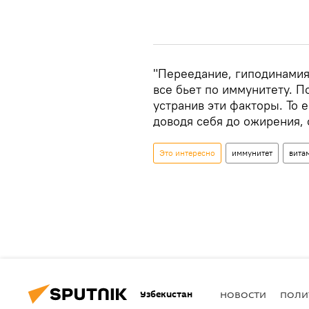
"Переедание, гиподинамия
все бьет по иммунитету. П
устранив эти факторы. То 
доводя себя до ожирения, 
Это интересно
иммунитет
вита
Узбекистан
НОВОСТИ
ПОЛИ