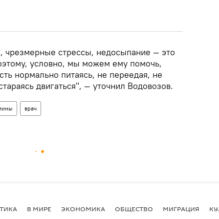
, чрезмерные стрессы, недосыпание — это
оэтому, условно, мы можем ему помочь,
есть нормально питаясь, не переедая, не
стараясь двигаться", — уточнил Водовозов.
мины
врач
ТИКА
В МИРЕ
ЭКОНОМИКА
ОБЩЕСТВО
МИГРАЦИЯ
КУ