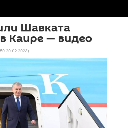
или Шавката
в Каире — видео
:50 20.02.2023
)