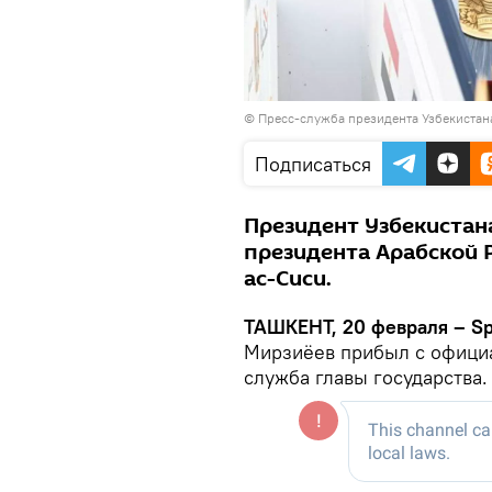
©
Пресс-служба президента Узбекистан
Подписаться
Президент Узбекистан
президента Арабской 
ас-Сиси.
ТАШКЕНТ, 20 февраля – Sp
Мирзиёев прибыл с официа
служба главы государства.