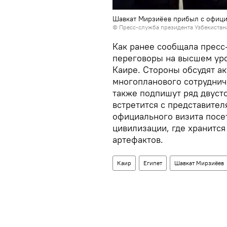
Шавкат Мирзиёев прибыл с офици
©
Пресс-служба президента Узбекистан
Как ранее сообщала пресс
переговоры на высшем уро
Каире. Стороны обсудят а
многопланового сотруднич
также подпишут ряд двуст
встретится с представител
официального визита посе
цивилизации, где хранитс
артефактов.
Каир
Египет
Шавкат Мирзиёев