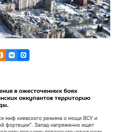
ения в ожесточенных боях
инских оккупантов территорию
ды.
ся миф киевского режима о мощи ВСУ и
ой фортеции". Запад напряженно ищет
редному военному поражению украинских