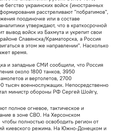
е бегство украинских войск (иностранных
цформирования расстреливают "побратимов",
жения поодиночке или в составе
аналитики утверждают, что в краткосрочной
т вывод войск из Бахмута и укрепит свои
районе Славянска/Краматорска, а Россия
игаться в этом же направлении". Насколько
ажет время.
дка и западные СМИ сообщили, что Россия
ления около 1800 танков, 3950
самолетов и вертолетов, 2700
00 тысяч военнослужащих. Непосредственно
отал министр обороны РФ Сергей Шойгу,
ют полное огневое, тактическое и
ание в зоне СВО. На Херсонском
, чтобы полностью освободить регион от
й киевского режима. На Южно-Донецком и