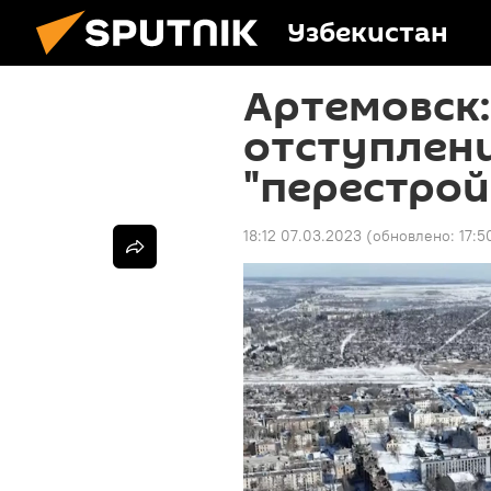
Узбекистан
Артемовск:
отступлени
"перестрой
18:12 07.03.2023
(обновлено:
17:5