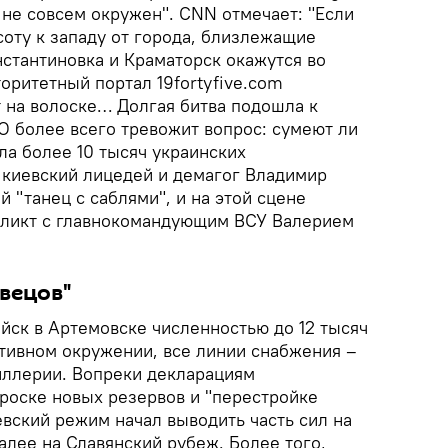
т не совсем окружен". CNN отмечает: "Если
соту к западу от города, близлежащие
тантиновка и Краматорск окажутся во
торитетный портал 19fortyfive.com
т на волоске… Долгая битва подошла к
О более всего тревожит вопрос: сумеют ли
ла более 10 тысяч украинских
киевский лицедей и демагог Владимир
 "танец с саблями", и на этой сцене
фликт с главнокомандующим ВСУ Валерием
вецов"
йск в Артемовске численностью до 12 тысяч
ативном окружении, все линии снабжения –
иллерии. Вопреки декларациям
роске новых резервов и "перестройке
вский режим начал выводить часть сил на
алее на Славянский рубеж. Более того,