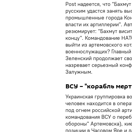
Post надеется, что "Бахму
русским удастся занять вы
промышленные города Конс
власти их артиллерии". Ав
резюмирует: "Бахмут виси
концу". Командование НАТ
выйти из артемовского кот
военнослужащих? Главный 
Зеленский продолжает свой
назревает серьезный кон
Залужным.
ВСУ – "корабль мерт
Украинская группировка во
человек находится в опер
под огнем российской арт
командования ВСУ о переб
обороны" Артемовска), кие
позиции в Часовом Яре и д