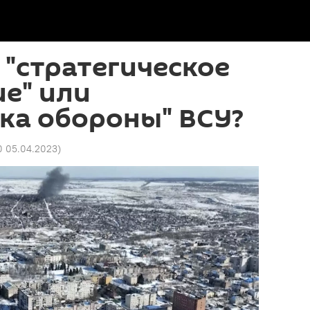
 "стратегическое
е" или
ка обороны" ВСУ?
0 05.04.2023
)