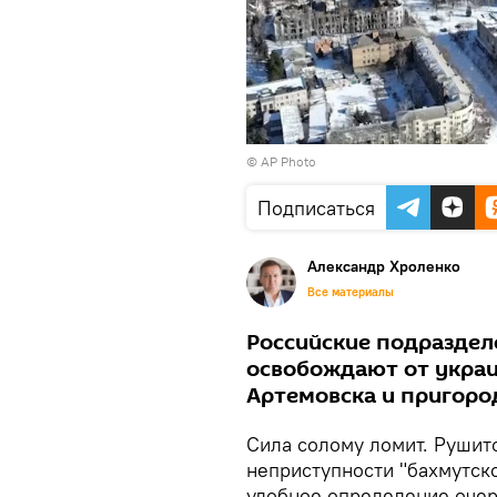
© AP Photo
Подписаться
Александр Хроленко
Все материалы
Российские подраздел
освобождают от укра
Артемовска и пригоро
Сила солому ломит. Рушит
неприступности "бахмутск
удобное определение оче