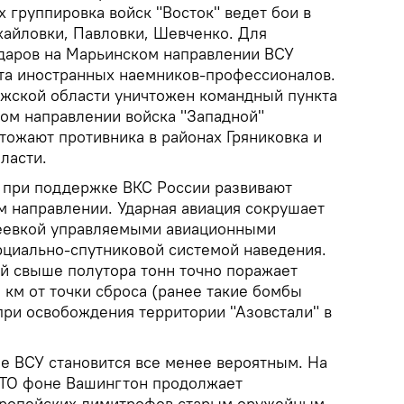
 группировка войск "Восток" ведет бои в
хайловки, Павловки, Шевченко. Для
даров на Марьинском направлении ВСУ
та иностранных наемников-профессионалов.
жской области уничтожен командный пункта
ком направлении войска "Западной"
тожают противника в районах Гряниковка и
ласти.
 при поддержке ВКС России развивают
м направлении. Ударная авиация сокрушает
еевкой управляемыми авиационными
циально-спутниковой системой наведения.
й свыше полутора тонн точно поражает
 км от точки сброса (ранее такие бомбы
ри освобождения территории "Азовстали" в
е ВСУ становится все менее вероятным. На
АТО фоне Вашингтон продолжает
европейских лимитрофов старым оружейным