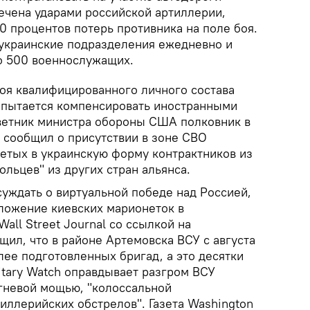
ечена ударами российской артиллерии,
0 процентов потерь противника на поле боя.
 украинские подразделения ежедневно и
о 500 военнослужащих.
оя квалифицированного личного состава
 пытается компенсировать иностранными
ветник министра обороны США полковник в
р сообщил о присутствии в зоне СВО
етых в украинскую форму контрактников из
ольцев" из других стран альянса.
суждать о виртуальной победе над Россией,
ложение киевских марионеток в
all Street Journal со ссылкой на
ил, что в районе Артемовска ВСУ с августа
ее подготовленных бригад, а это десятки
itary Watch оправдывает разгром ВСУ
гневой мощью, "колоссальной
иллерийских обстрелов". Газета Washington