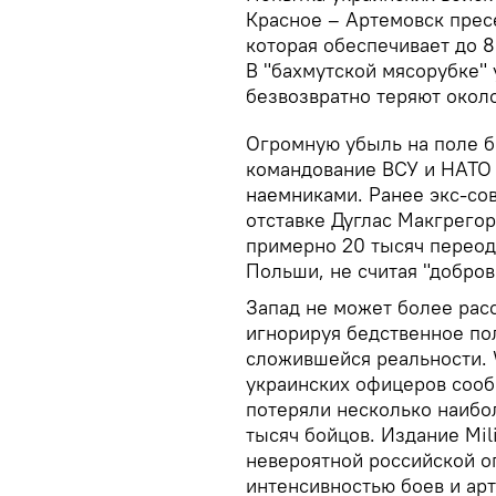
Красное – Артемовск прес
которая обеспечивает до 8
В "бахмутской мясорубке"
безвозвратно теряют окол
Огромную убыль на поле б
командование ВСУ и НАТО
наемниками. Ранее экс-со
отставке Дуглас Макгрего
примерно 20 тысяч переод
Польши, не считая "добров
Запад не может более рас
игнорируя бедственное по
сложившейся реальности. W
украинских офицеров сообщ
потеряли несколько наибол
тысяч бойцов. Издание Mil
невероятной российской о
интенсивностью боев и арт