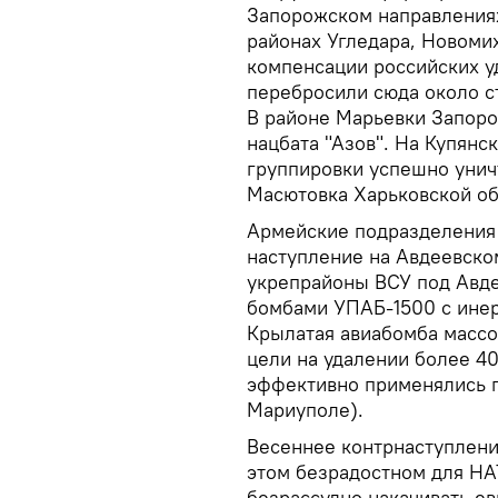
Запорожском направлениях
районах Угледара, Новоми
компенсации российских у
перебросили сюда около с
В районе Марьевки Запоро
нацбата "Азов". На Купянс
группировки успешно унич
Масютовка Харьковской об
Армейские подразделения
наступление на Авдеевско
укрепрайоны ВСУ под Авд
бомбами УПАБ-1500 с инер
Крылатая авиабомба массо
цели на удалении более 40
эффективно применялись п
Мариуполе).
Весеннее контрнаступлени
этом безрадостном для Н
безрассудно накачивать 