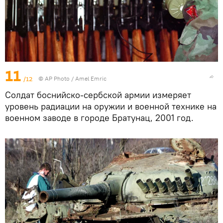
11
/12
© AP Photo / Amel Emric
Солдат боснийско-сербской армии измеряет
уровень радиации на оружии и военной технике на
военном заводе в городе Братунац, 2001 год.