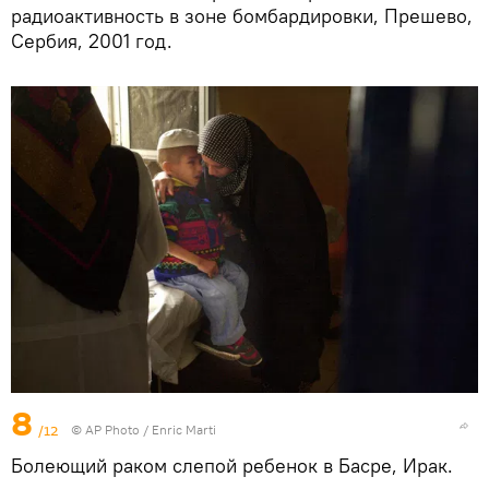
радиоактивность в зоне бомбардировки, Прешево,
Сербия, 2001 год.
8
/12
© AP Photo / Enric Marti
Болеющий раком слепой ребенок в Басре, Ирак.