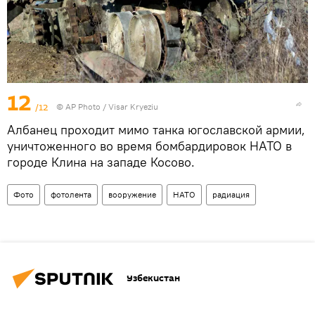
12
/12
© AP Photo / Visar Kryeziu
Албанец проходит мимо танка югославской армии,
уничтоженного во время бомбардировок НАТО в
городе Клина на западе Косово.
Фото
фотолента
вооружение
НАТО
радиация
Узбекистан