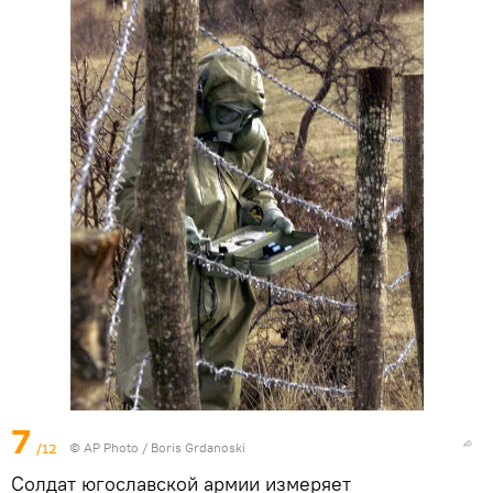
7
/12
© AP Photo / Boris Grdanoski
Cолдат югославской армии измеряет