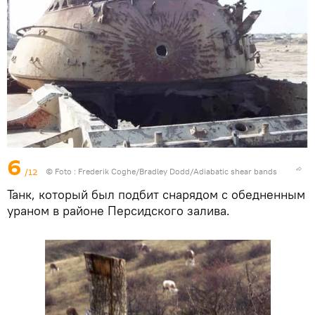
6
/12
© Foto :
Frederik Coghe/Bradley Dodd/Adiabatic shear bands
Танк, который был подбит снарядом с обедненным
ураном в районе Персидского залива.